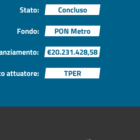
Stato:
Concluso
Fondo:
PON Metro
nanziamento:
€20.231.428,58
o attuatore:
TPER