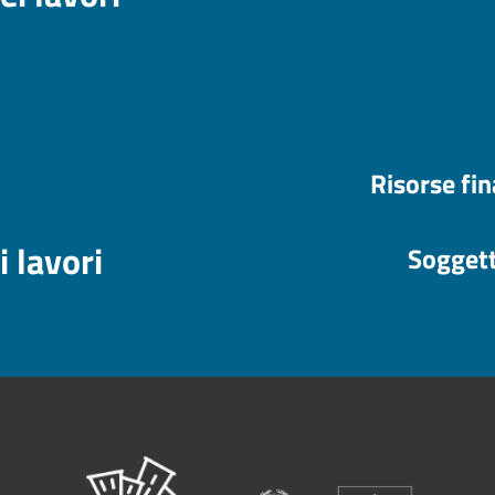
Risorse fi
i lavori
Soggett