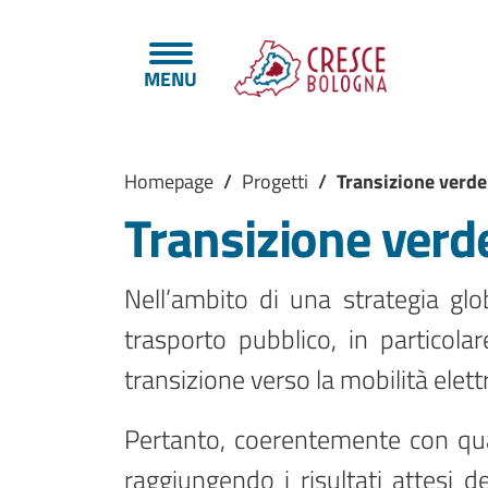
Salta al contenuto principale
Skip to footer content
MENU
Briciole di pane
Homepage
/
Progetti
/
Transizione verde
Transizione verd
Nell’ambito di una strategia glo
trasporto pubblico, in particola
transizione verso la mobilità elet
Pertanto, coerentemente con quan
raggiungendo i risultati attesi de