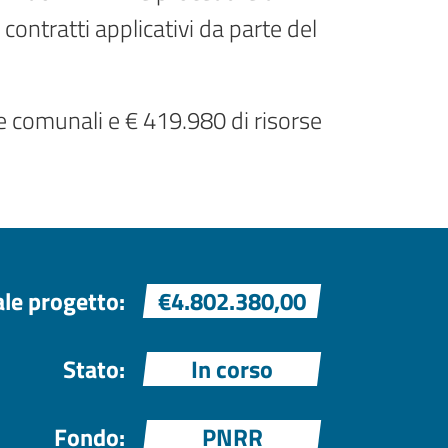
 contratti applicativi da parte del
e comunali e € 419.980 di risorse
ale progetto:
€4.802.380,00
Stato:
In corso
Fondo:
PNRR