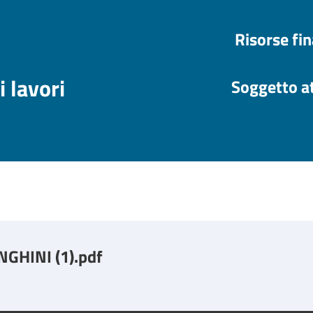
Risorse fi
i lavori
Soggetto a
HINI (1).pdf