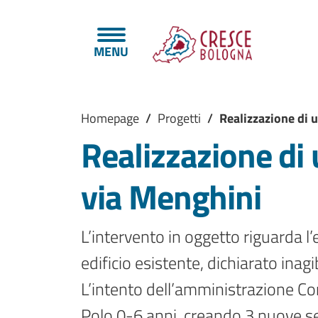
Salta al contenuto principale
Skip to footer content
MENU
Briciole di pane
Homepage
/
Progetti
/
Realizzazione di u
Realizzazione di 
via Menghini
L’intervento in oggetto riguarda l’
edificio esistente, dichiarato inagi
L’intento dell’amministrazione Co
Polo 0-6 anni, creando 3 nuove sez