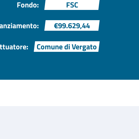
Fondo:
FSC
nanziamento:
€99.629,44
ttuatore:
Comune di Vergato