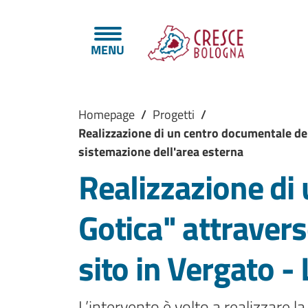
Salta al contenuto principale
Skip to footer content
MENU
Briciole di pane
Homepage
/
Progetti
/
Realizzazione di un centro documentale dell
sistemazione dell'area esterna
Realizzazione di
Gotica" attravers
sito in Vergato -
L’intervento è volto a realizzare l