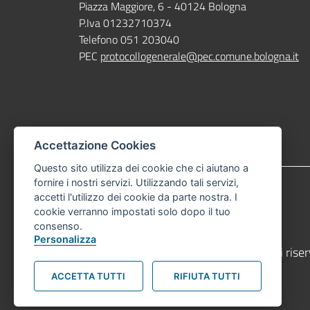
Piazza Maggiore, 6 - 40124 Bologna
P.Iva 01232710374
Telefono 051 203040
PEC
protocollogenerale@pec.comune.bologna.it
Accettazione Cookies
Questo sito utilizza dei cookie che ci aiutano a
fornire i nostri servizi. Utilizzando tali servizi,
Footer menu
Privacy Policy
Note Legali
accetti l'utilizzo dei cookie da parte nostra. I
cookie verranno impostati solo dopo il tuo
consenso.
Personalizza
Footer: copyright
© Comune di Bologna 2021. Tutti i diritti riser
ACCETTA TUTTI
RIFIUTA TUTTI