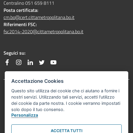
Centralino 051 659 8111
Posta certificata:
cm.bo@cert.cittametropolitana.bo.it
Riferimenti FSC:
fsc2014-2020@cittametropolitana.bo.it
Seguici su:
Facebook
Instagram
Linkedin
Twitter
YouTube
Accettazione Cookies
Footer menu
Questo sito utilizza dei cookie che ci aiutano a fornire i
Privacy Policy
nostri servizi. Utilizzando tali servizi, accetti l'utilizzo
dei cookie da parte nostra. I cookie verranno impostati
Note Legali
solo dopo il tuo consenso.
Personalizza
ACCETTA TUTTI