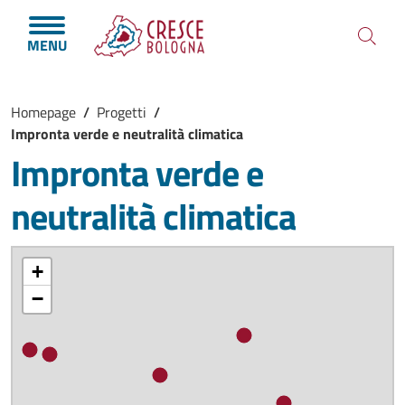
Salta al contenuto principale
Skip to footer content
MENU
Briciole di pane
Homepage
/
Progetti
/
Impronta verde e neutralità climatica
Impronta verde e
neutralità climatica
+
−