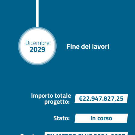
Dicembre
Fine dei lavori
2029
Importo totale
€22.947.827,25
progetto:
Stato:
In corso