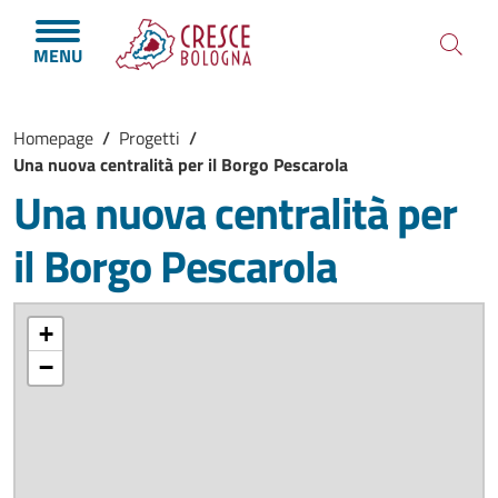
Salta al contenuto principale
Skip to footer content
MENU
Briciole di pane
Homepage
/
Progetti
/
Una nuova centralità per il Borgo Pescarola
Una nuova centralità per
il Borgo Pescarola
+
−