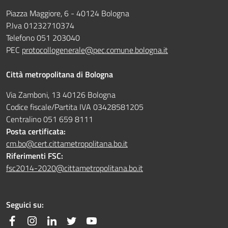
Piazza Maggiore, 6 - 40124 Bologna
P.Iva 01232710374
Telefono 051 203040
PEC
protocollogenerale@pec.comune.bologna.it
Città metropolitana di Bologna
Via Zamboni, 13 40126 Bologna
Codice fiscale/Partita IVA 03428581205
Centralino 051 659 8111
Posta certificata:
cm.bo@cert.cittametropolitana.bo.it
Riferimenti FSC:
fsc2014-2020@cittametropolitana.bo.it
Seguici su:
Facebook
Instagram
Linkedin
Twitter
YouTube