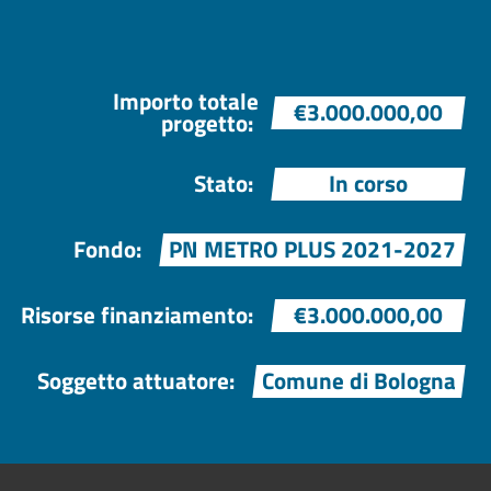
Importo totale
€3.000.000,00
progetto:
Stato:
In corso
Fondo:
PN METRO PLUS 2021-2027
Risorse finanziamento:
€3.000.000,00
Soggetto attuatore:
Comune di Bologna